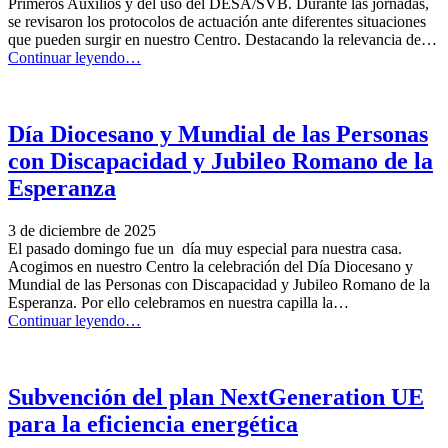
Primeros Auxilios y del uso del DESA/SVB. Durante las jornadas,
“AFAM””
se revisaron los protocolos de actuación ante diferentes situaciones
que pueden surgir en nuestro Centro. Destacando la relevancia de…
“Formación
Continuar leyendo
…
DESA
y
formación
de
Día Diocesano y Mundial de las Personas
PPAA”
con Discapacidad y Jubileo Romano de la
Esperanza
3 de diciembre de 2025
El pasado domingo fue un día muy especial para nuestra casa.
Acogimos en nuestro Centro la celebración del Día Diocesano y
Mundial de las Personas con Discapacidad y Jubileo Romano de la
Esperanza. Por ello celebramos en nuestra capilla la…
“Día
Continuar leyendo
…
Diocesano
y
Mundial
de
Subvención del plan NextGeneration UE
las
para la eficiencia energética
Personas
con