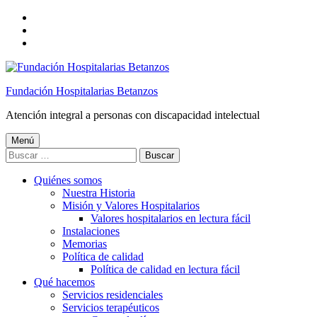
Saltar
a
Saltar
la
al
Saltar
navegación
contenido
al
principal
principal
pie
de
Fundación Hospitalarias Betanzos
página
Atención integral a personas con discapacidad intelectual
Menú
Buscar:
Quiénes somos
Nuestra Historia
Misión y Valores Hospitalarios
Valores hospitalarios en lectura fácil
Instalaciones
Memorias
Política de calidad
Política de calidad en lectura fácil
Qué hacemos
Servicios residenciales
Servicios terapéuticos