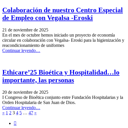
DISCAPACIDAD
INTELECTUAL
Colaboración de nuestro Centro Especial
Y
de Empleo con Vegalsa -Eroski
SALUD
MENTAL”
21 de noviembre de 2025
En el mes de octubre hemos iniciado un proyecto de economía
circular en colaboración con Vegalsa- Eroski para la higienización y
reacondicionamiento de uniformes
“Colaboración
Continuar leyendo
…
de
nuestro
Centro
Especial
Ethicare’25 Bioética y Hospitalidad…lo
de
importante, las personas
Empleo
con
Vegalsa
20 de noviembre de 2025
-
I Congreso de Bioética conjunto entre Fundación Hospitalarias y la
Eroski”
Orden Hospitalaria de San Juan de Dios.
“Ethicare’25
Continuar leyendo
…
Página
Página
Bioética
«
1
2
3
4
5
…
47
»
anterior
siguiente
y
Hospitalidad…
lo