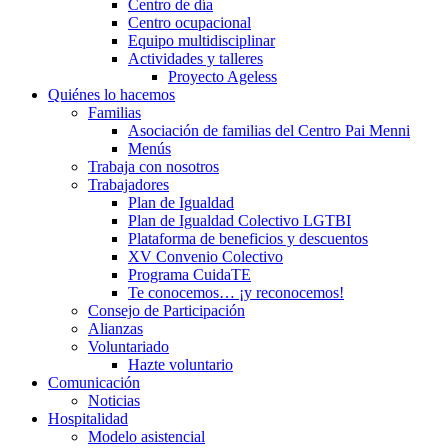
Centro de día
Centro ocupacional
Equipo multidisciplinar
Actividades y talleres
Proyecto Ageless
Quiénes lo hacemos
Familias
Asociación de familias del Centro Pai Menni
Menús
Trabaja con nosotros
Trabajadores
Plan de Igualdad
Plan de Igualdad Colectivo LGTBI
Plataforma de beneficios y descuentos
XV Convenio Colectivo
Programa CuidaTE
Te conocemos… ¡y reconocemos!
Consejo de Participación
Alianzas
Voluntariado
Hazte voluntario
Comunicación
Noticias
Hospitalidad
Modelo asistencial