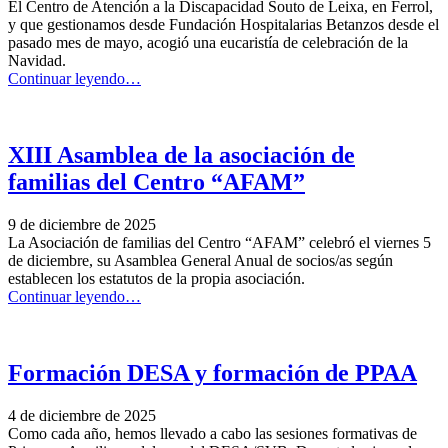
recibe
El Centro de Atención a la Discapacidad Souto de Leixa, en Ferrol,
la
y que gestionamos desde Fundación Hospitalarias Betanzos desde el
visita
pasado mes de mayo, acogió una eucaristía de celebración de la
de
Navidad.
responsables
“CELEBRACIÓN
Continuar leyendo
…
de
DE
Empleo
LA
de
NAVIDAD
la
en
XIII Asamblea de la asociación de
Xunta
el
familias del Centro “AFAM”
de
CAPD
Galicia”
Souto
de
9 de diciembre de 2025
Leixa”
La Asociación de familias del Centro “AFAM” celebró el viernes 5
de diciembre, su Asamblea General Anual de socios/as según
establecen los estatutos de la propia asociación.
“XIII
Continuar leyendo
…
Asamblea
de
la
asociación
Formación DESA y formación de PPAA
de
familias
4 de diciembre de 2025
del
Como cada año, hemos llevado a cabo las sesiones formativas de
Centro