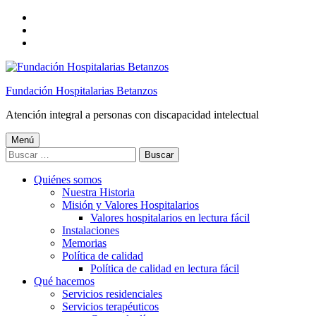
Saltar
a
Saltar
la
al
Saltar
navegación
contenido
al
principal
principal
pie
de
Fundación Hospitalarias Betanzos
página
Atención integral a personas con discapacidad intelectual
Menú
Buscar:
Quiénes somos
Nuestra Historia
Misión y Valores Hospitalarios
Valores hospitalarios en lectura fácil
Instalaciones
Memorias
Política de calidad
Política de calidad en lectura fácil
Qué hacemos
Servicios residenciales
Servicios terapéuticos