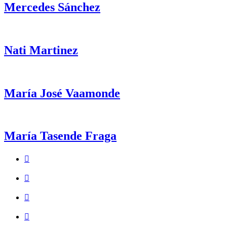
Mercedes Sánchez
Nati Martinez
María José Vaamonde
María Tasende Fraga
Volver
a
la
navegación
principal