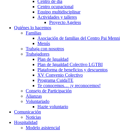
Centro de día
Centro ocupacional
Equipo multidisciplinar
Actividades y talleres
Proyecto Ageless
Quiénes lo hacemos
Familias
Asociación de familias del Centro Pai Menni
Menús
Trabaja con nosotros
Trabajadores
Plan de Igualdad
Plan de Igualdad Colectivo LGTBI
Plataforma de beneficios y descuentos
XV Convenio Colectivo
Programa CuidaTE
Te conocemos… ¡y reconocemos!
Consejo de Participación
Alianzas
Voluntariado
Hazte voluntario
Comunicación
Noticias
Hospitalidad
Modelo asistencial