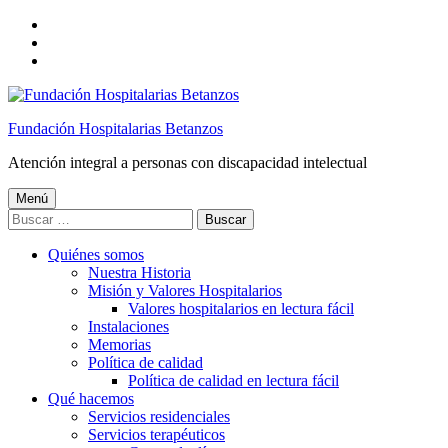
Saltar
a
Saltar
la
al
Saltar
navegación
contenido
al
principal
principal
pie
de
Fundación Hospitalarias Betanzos
página
Atención integral a personas con discapacidad intelectual
Menú
Buscar:
Quiénes somos
Nuestra Historia
Misión y Valores Hospitalarios
Valores hospitalarios en lectura fácil
Instalaciones
Memorias
Política de calidad
Política de calidad en lectura fácil
Qué hacemos
Servicios residenciales
Servicios terapéuticos