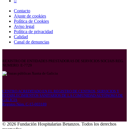
Contacto
Ajuste de cookies
Política de Cookies
Aviso legal
Política de privacidad
Calidad
Canal de denuncias
REXISTRO DE ENTIDADES PRESTADORAS DE SERVICIOS SOCIAIS REG.
NUMERO: E-7729
CENTRO ACREDITADO EN EL REGISTRO DE CENTROS, SERVICIOS Y
ESTABLECIMIENTOS SANITARIOS DE LA COMUNIDAD AUTÓNOMA DE
GALICIA
Registro Núm. C-15-003189
© 2026 Fundación Hospitalarias Betanzos. Todos los derechos