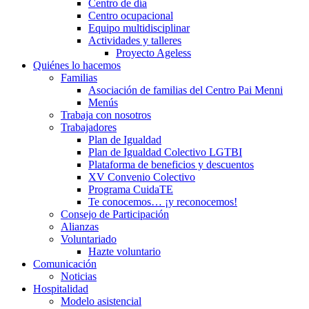
Centro de día
Centro ocupacional
Equipo multidisciplinar
Actividades y talleres
Proyecto Ageless
Quiénes lo hacemos
Familias
Asociación de familias del Centro Pai Menni
Menús
Trabaja con nosotros
Trabajadores
Plan de Igualdad
Plan de Igualdad Colectivo LGTBI
Plataforma de beneficios y descuentos
XV Convenio Colectivo
Programa CuidaTE
Te conocemos… ¡y reconocemos!
Consejo de Participación
Alianzas
Voluntariado
Hazte voluntario
Comunicación
Noticias
Hospitalidad
Modelo asistencial